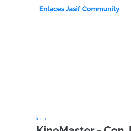
Enlaces Jasif Community
Inicio
KineMaster - Con J